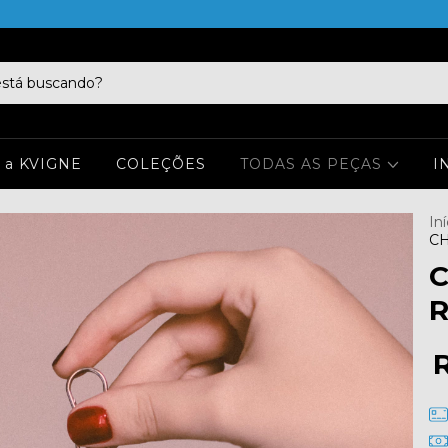
 a KVIGNE
COLEÇÕES
TODAS AS PEÇAS
I
Iní
CH
C