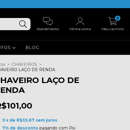
0
Atendimento
Minha conta
Meu carrinho
NFOS
BLOG
cio
>
CHAVEIROS
>
AVEIRO LAÇO DE RENDA
HAVEIRO LAÇO DE
RENDA
R$101,00
3
x de
R$33,67
sem juros
7% de desconto
pagando com Pix