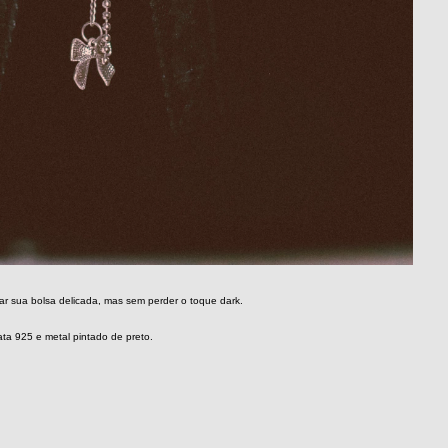
xar sua bolsa delicada, mas sem perder o toque dark.
ata 925 e metal pintado de preto.