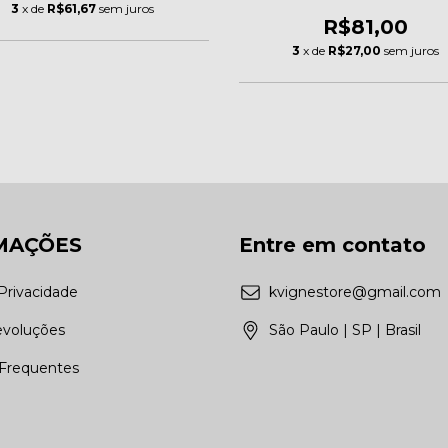
3
x de
R$61,67
sem juros
R$81,00
3
x de
R$27,00
sem juros
MAÇÕES
Entre em contato
 Privacidade
kvignestore@gmail.com
evoluções
São Paulo | SP | Brasil
Frequentes