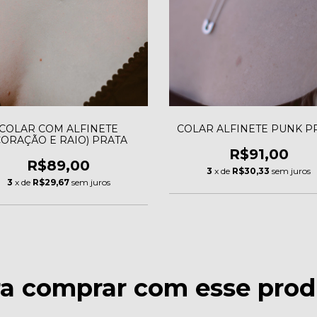
COLAR COM ALFINETE
COLAR ALFINETE PUNK P
CORAÇÃO E RAIO) PRATA
R$91,00
R$89,00
3
x de
R$30,33
sem juros
3
x de
R$29,67
sem juros
ra comprar com esse prod