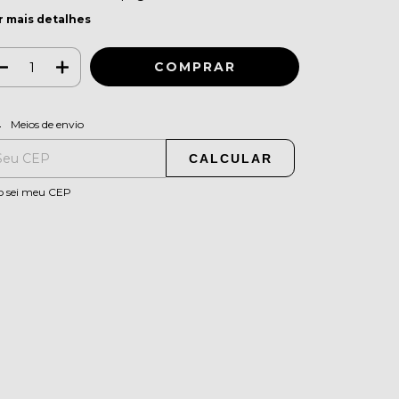
r mais detalhes
ALTERAR CEP
regas para o CEP:
Meios de envio
CALCULAR
o sei meu CEP