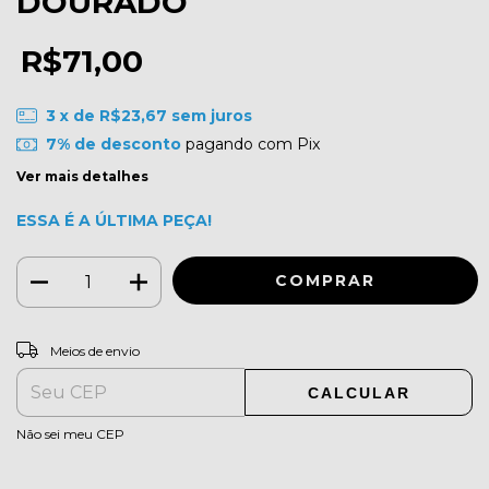
DOURADO
R$71,00
3
x de
R$23,67
sem juros
7% de desconto
pagando com Pix
Ver mais detalhes
ESSA É A ÚLTIMA PEÇA!
ALTERAR CEP
Entregas para o CEP:
Meios de envio
CALCULAR
Não sei meu CEP