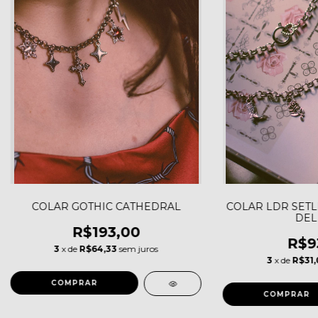
COLAR GOTHIC CATHEDRAL
COLAR LDR SETLI
DEL
R$193,00
R$9
3
x de
R$64,33
sem juros
3
x de
R$31,