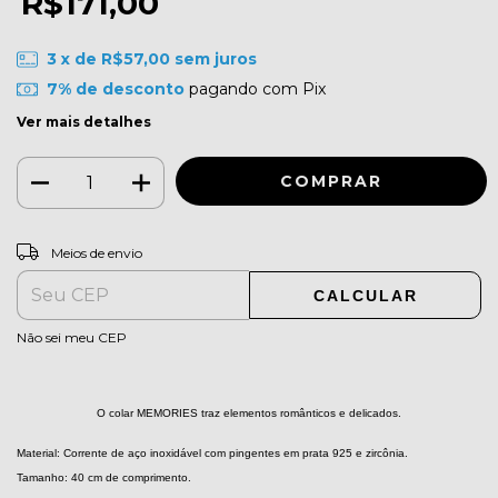
R$171,00
3
x de
R$57,00
sem juros
7% de desconto
pagando com Pix
Ver mais detalhes
ALTERAR CEP
Entregas para o CEP:
Meios de envio
CALCULAR
Não sei meu CEP
O colar MEMORIES traz elementos românticos e delicados.
Material: Corrente de aço inoxidável com pingentes em prata 925 e zircônia.
Tamanho: 40 cm de comprimento.