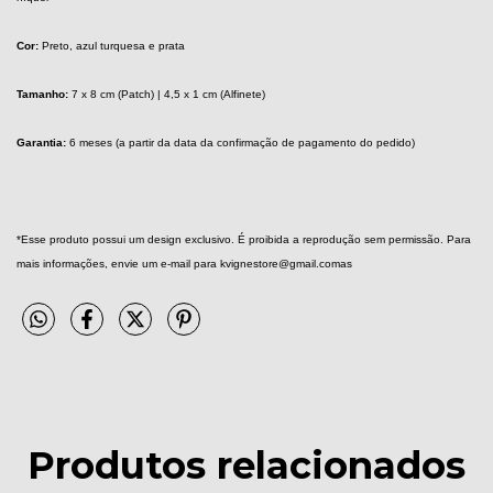
Cor:
 Preto, azul turquesa e prata
Tamanho:
 7 x 8 cm (Patch) | 4,5 x 1 cm (Alfinete)
Garantia:
 6 meses (a partir da data da confirmação de pagamento do pedido)
*Esse produto possui um design exclusivo. É proibida a reprodução sem permissão. Para 
mais informações, envie um e-mail para 
kvignestore@gmail.comas
Produtos relacionados