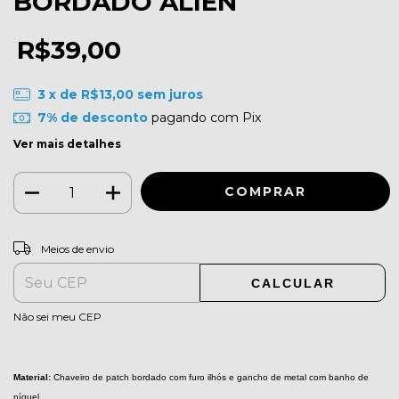
BORDADO ALIEN
R$39,00
3
x de
R$13,00
sem juros
7% de desconto
pagando com Pix
Ver mais detalhes
ALTERAR CEP
Entregas para o CEP:
Meios de envio
CALCULAR
Não sei meu CEP
Material:
 Chaveiro de patch bordado com furo ilhós e gancho de metal com banho de 
níquel